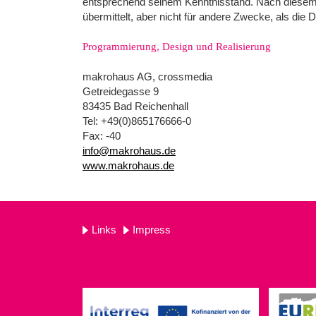
entsprechend seinem Kenntnisstand. Nach diesem w
übermittelt, aber nicht für andere Zwecke, als die 
Programmierung, Design und Realisierung
makrohaus AG, crossmedia
Getreidegasse 9
83435 Bad Reichenhall
Tel: +49(0)865176666-0
Fax: -40
info@makrohaus.de
www.makrohaus.de
Links
Impress