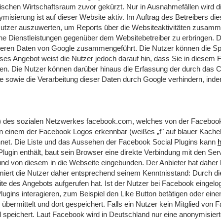
hen Wirtschaftsraum zuvor gekürzt. Nur in Ausnahmefällen wird die
misierung ist auf dieser Website aktiv. Im Auftrag des Betreibers di
utzer auszuwerten, um Reports über die Websiteaktivitäten zusamme
ne Dienstleistungen gegenüber dem Websitebetreiber zu erbringen. 
anderen Daten von Google zusammengeführt. Die Nutzer können die S
ses Angebot weist die Nutzer jedoch darauf hin, dass Sie in diesem F
en. Die Nutzer können darüber hinaus die Erfassung der durch das C
e sowie die Verarbeitung dieser Daten durch Google verhindern, ind
) des sozialen Netzwerkes facebook.com, welches von der Facebook In
an einem der Facebook Logos erkennbar (weißes „f" auf blauer Kache
net. Die Liste und das Aussehen der Facebook Social Plugins kann
h
Plugin enthält, baut sein Browser eine direkte Verbindung mit den Se
und von diesem in die Webseite eingebunden. Der Anbieter hat daher 
rmiert die Nutzer daher entsprechend seinem Kenntnisstand: Durch di
eite des Angebots aufgerufen hat. Ist der Nutzer bei Facebook eing
gins interagieren, zum Beispiel den Like Button betätigen oder ei
bermittelt und dort gespeichert. Falls ein Nutzer kein Mitglied von F
d speichert. Laut Facebook wird in Deutschland nur eine anonymisie