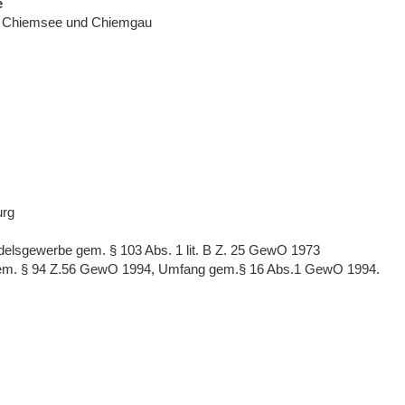
e
, Chiemsee und Chiemgau
urg
elsgewerbe gem. § 103 Abs. 1 lit. B Z. 25 GewO 1973
gem. § 94 Z.56 GewO 1994, Umfang gem.§ 16 Abs.1 GewO 1994.