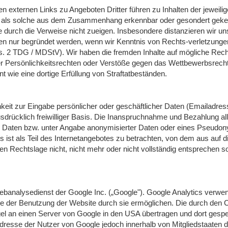
xternen Links zu Angeboten Dritter führen zu Inhalten der jeweilige
 als solche aus dem Zusammenhang erkennbar oder gesondert gekennz
e durch die Verweise nicht zueigen. Insbesondere distanzieren wir un
gen nur begründet werden, wenn wir Kenntnis von Rechts-verletzung
bs. 2 TDG / MDStV). Wir haben die fremden Inhalte auf mögliche Re
r Persönlichkeitsrechten oder Verstöße gegen das Wettbewerbsrecht 
 wie eine dortige Erfüllung von Straftatbeständen.
keit zur Eingabe persönlicher oder geschäftlicher Daten (Emailadress
sdrücklich freiwilliger Basis. Die Inanspruchnahme und Bezahlung all
 Daten bzw. unter Angabe anonymisierter Daten oder eines Pseudon
st als Teil des Internetangebotes zu betrachten, von dem aus auf di
n Rechtslage nicht, nicht mehr oder nicht vollständig entsprechen so
banalysedienst der Google Inc. („Google"). Google Analytics verwen
se der Benutzung der Website durch sie ermöglichen. Die durch den 
l an einen Server von Google in den USA übertragen und dort gespeic
dresse der Nutzer von Google jedoch innerhalb von Mitgliedstaaten 