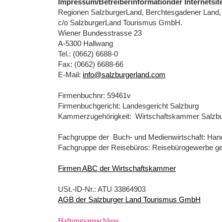
Impressum/Betreiberinformationder Internetsit
Regionen SalzburgerLand, Berchtesgadener Land
c/o SalzburgerLand Tourismus GmbH.
Wiener Bundesstrasse 23
A-5300 Hallwang
Tel.: (0662) 6688-0
Fax: (0662) 6688-66
E-Mail:
info@salzburgerland.com
Firmenbuchnr: 59461v
Firmenbuchgericht: Landesgericht Salzburg
Kammerzugehörigkeit: Wirtschaftskammer Salzb
Fachgruppe der Buch- und Medienwirtschaft: Hand
Fachgruppe der Reisebüros: Reisebürogewerbe 
Firmen ABC der Wirtschaftskammer
USt.-ID-Nr.: ATU 33864903
AGB der Salzburger Land Tou
rismus GmbH
Haftungsausschluss