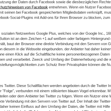
Nutzung der Daten durch Facebook sowie die diesbezüglichen Rechte
hutzhinweisen von Facebook
entnehmen. Wenn ein Nutzer Facebook-
t seinen bei Facebook gespeicherten Mitgliedsdaten verknüpft, muss 
ebook-Social-Plugins mit Add-ons für Ihren Browser zu blocken, zum
s sozialen Netzwerkes Google Plus, welches von der Google Inc., 1
r Button ist an dem Zeichen +1 auf weißem oder farbigem Hintergrund
thält, baut der Browser eine direkte Verbindung mit den Servern von G
on diesem in die Webseite eingebunden. der Anbieter hat daher keine
hne einen Klick auf die Schaltfläche keine personenbezogenen Daten 
ben und verarbeitet. Zweck und Umfang der Datenerhebung und die w
nstellungsmöglichkeiten zum Schutz Ihrer Privatsphäre können die 
s Twitter. Diese Schaltflächen werden angeboten durch die Twitter I
r "Folge", verbunden mit einem stilisierten blauen Vogel erkennbar. Mi
eilen oder dem Anbieter bei Twitter zu folgen. Wenn ein Nutzer eine We
kte Verbindung mit den Servern von Twitter auf. Der Inhalt der Twitter
aher keinen Einfluss auf den Umfang der Daten, die Twitter mit Hilfe 